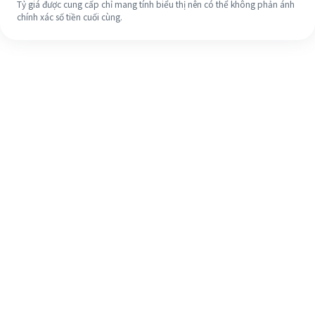
Tỷ giá được cung cấp chỉ mang tính biểu thị nên có thể không phản ánh
chính xác số tiền cuối cùng.
Ngay cả khi đây là lần đầu tiên, hãy
dễ dàng hoàn tất việc chuyển tiền
ra nước ngoài của bạn trong 4 bước
đơn giản.