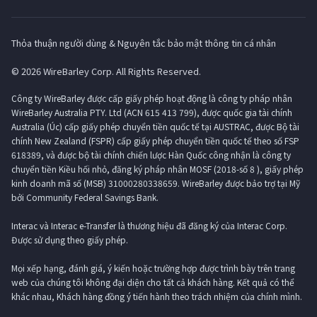
Thỏa thuận người dùng & Nguyên tắc bảo mật thông tin cá nhân
© 2026 WireBarley Corp. All Rights Reserved.
Công ty WireBarley được cấp giấy phép hoạt động là công ty pháp nhân
WireBarley Australia PTY. Ltd (ACN 615 413 799), được quốc gia tài chính
Australia (Úc) cấp giấy phép chuyển tiền quốc tế tại AUSTRAC, được Bộ tài
chính New Zealand (FSPR) cấp giấy phép chuyển tiền quốc tế theo số FSP
618389, và được bộ tài chính chiến lược Hàn Quốc công nhận là công ty
chuyển tiền Kiều hối nhỏ, đăng ký pháp nhân MOSF (2018-số 8 ), giấy phép
kinh doanh mã số (MSB) 31000280338659. WireBarley được bảo trợ tại Mỹ
bởi Community Federal Savings Bank.
Interac và Interac e-Transfer là thương hiệu đã đăng ký của Interac Corp.
Được sử dụng theo giấy phép.
Mọi xếp hạng, đánh giá, ý kiến ​​hoặc trường hợp được trình bày trên trang
web của chúng tôi không đại diện cho tất cả khách hàng. Kết quả có thể
khác nhau, Khách hàng đồng ý tiến hành theo trách nhiệm của chính mình.