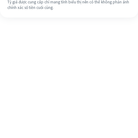
Tỷ giá được cung cấp chỉ mang tính biểu thị nên có thể không phản ánh
chính xác số tiền cuối cùng.
Ngay cả khi đây là lần đầu tiên, hãy
dễ dàng hoàn tất việc chuyển tiền
ra nước ngoài của bạn trong 4 bước
đơn giản.