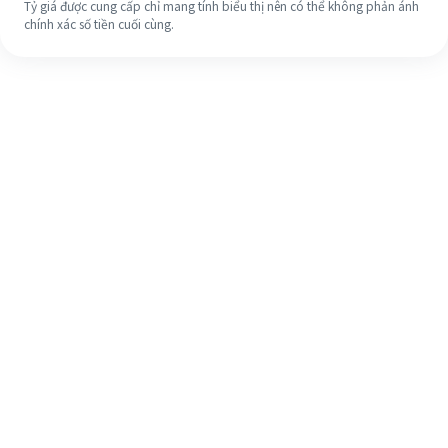
Tỷ giá được cung cấp chỉ mang tính biểu thị nên có thể không phản ánh
chính xác số tiền cuối cùng.
Ngay cả khi đây là lần đầu tiên, hãy
dễ dàng hoàn tất việc chuyển tiền
ra nước ngoài của bạn trong 4 bước
đơn giản.