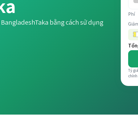
ka
Phí
g BangladeshTaka bằng cách sử dụng
Giảm
Tổng
Tỷ gi
chính