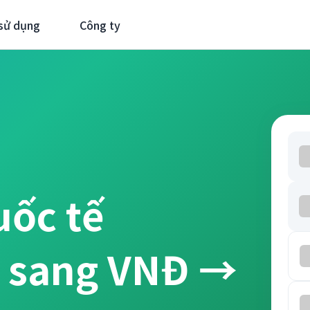
sử dụng
Công ty
uốc tế
D sang VNĐ →