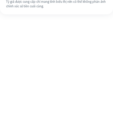
Tỷ giá được cung cấp chỉ mang tính biểu thị nên có thể không phản ánh
chính xác số tiền cuối cùng.
Ngay cả khi đây là lần đầu tiên, hãy
dễ dàng hoàn tất việc chuyển tiền
ra nước ngoài của bạn trong 4 bước
đơn giản.