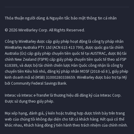
Thỏa thuận người dùng & Nguyên tắc bảo mật thông tin cá nhân
© 2026 WireBarley Corp. All Rights Reserved.
Công ty WireBarley được cấp giấy phép hoạt động là công ty pháp nhân
WireBarley Australia PTY. Ltd (ACN 615 413 799), được quốc gia tài chính
Australia (Úc) cấp giấy phép chuyển tiền quốc tế tại AUSTRAC, được Bộ tài
chính New Zealand (FSPR) cấp giấy phép chuyển tiền quốc tế theo số FSP
618389, và được bộ tài chính chiến lược Hàn Quốc công nhận là công ty
chuyển tiền Kiều hối nhỏ, đăng ký pháp nhân MOSF (2018-số 8 ), giấy phép
kinh doanh mã số (MSB) 31000280338659. WireBarley được bảo trợ tại Mỹ
bởi Community Federal Savings Bank.
Interac và Interac e-Transfer là thương hiệu đã đăng ký của Interac Corp.
Được sử dụng theo giấy phép.
Mọi xếp hạng, đánh giá, ý kiến ​​hoặc trường hợp được trình bày trên trang
web của chúng tôi không đại diện cho tất cả khách hàng. Kết quả có thể
khác nhau, Khách hàng đồng ý tiến hành theo trách nhiệm của chính mình.