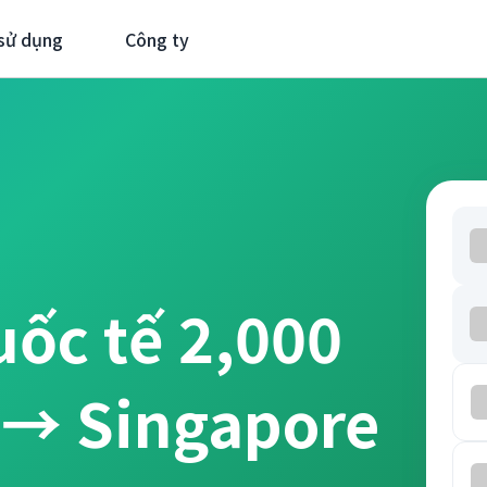
sử dụng
Công ty
uốc tế 2,000
 → Singapore