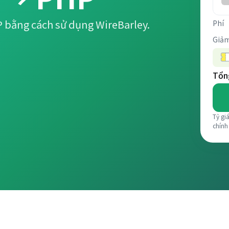
P bằng cách sử dụng WireBarley.
Phí
Giảm
Tổng
Tỷ gi
chính