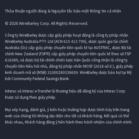
Thỏa thuận người dùng & Nguyên tắc bảo mật thông tin cá nhân
© 2026 WireBarley Corp. All Rights Reserved.
Công ty WireBarley được cấp giấy phép hoạt động là công ty pháp nhân
WireBarley Australia PTY. Ltd (ACN 615 413 799), được quốc gia tài chính
Australia (Úc) cấp giấy phép chuyển tiền quốc tế tại AUSTRAC, được Bộ tài
chính New Zealand (FSPR) cấp giấy phép chuyển tiền quốc tế theo số FSP
618389, và được bộ tài chính chiến lược Hàn Quốc công nhận là công ty
chuyển tiền Kiều hối nhỏ, đăng ký pháp nhân MOSF (2018-số 8 ), giấy phép
kinh doanh mã số (MSB) 31000280338659. WireBarley được bảo trợ tại Mỹ
bởi Community Federal Savings Bank.
Interac và Interac e-Transfer là thương hiệu đã đăng ký của Interac Corp.
Được sử dụng theo giấy phép.
Mọi xếp hạng, đánh giá, ý kiến ​​hoặc trường hợp được trình bày trên trang
web của chúng tôi không đại diện cho tất cả khách hàng. Kết quả có thể
khác nhau, Khách hàng đồng ý tiến hành theo trách nhiệm của chính mình.