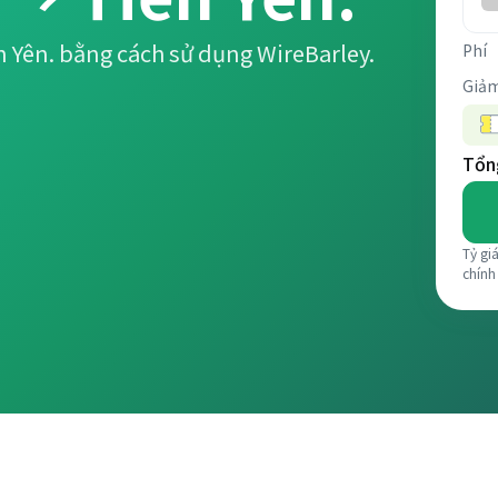
n Yên. bằng cách sử dụng WireBarley.
Phí
Giảm
Tổng
Tỷ gi
chính