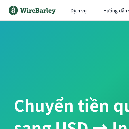
Dịch vụ
Hướng dẫn 
Chuyển tiền q
sang USD → In