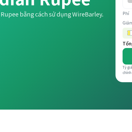
 Rupee bằng cách sử dụng WireBarley.
Phí
Giảm
Tổng
Tỷ gi
chính