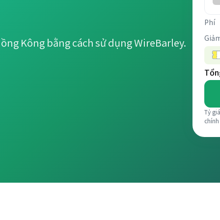
Phí
Giảm
Hồng Kông bằng cách sử dụng WireBarley.
Tổng
Tỷ gi
chính