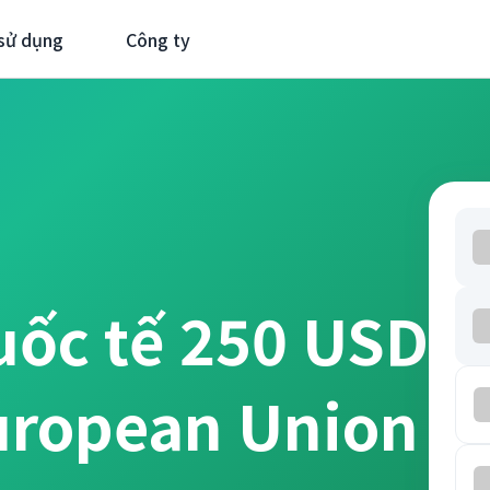
sử dụng
Công ty
uốc tế 250 USD
uropean Union