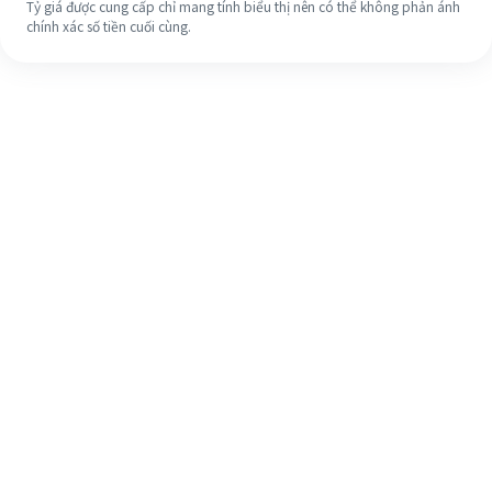
Tỷ giá được cung cấp chỉ mang tính biểu thị nên có thể không phản ánh
chính xác số tiền cuối cùng.
Ngay cả khi đây là lần đầu tiên, hãy
dễ dàng hoàn tất việc chuyển tiền
ra nước ngoài của bạn trong 4 bước
đơn giản.