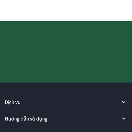
Hãy thử sử dụng Dịch vụ
WireBarley ngay bây giờ!
Dịch vụ
Hướng dẫn sử dụng