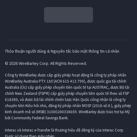
Thỏa thuận người dùng & Nguyên tắc bảo mật thông tin cá nhân
© 2026 WireBarley Corp. All Rights Reserved.
Công ty WireBarley được cấp giấy phép hoạt động là công ty pháp nhân
WireBarley Australia PTY. Ltd (ACN 615 413 799), được quốc gia tài chính
Australia (Úc) cấp giấy phép chuyển tiền quốc tế tại AUSTRAC, được Bộ tài
chính New Zealand (FSPR) cấp giấy phép chuyển tiền quốc tế theo số FSP
618389, và được bộ tài chính chiến lược Hàn Quốc công nhận là công ty
chuyển tiền Kiều hối nhỏ, đăng ký pháp nhân MOSF (2018-số 8 ), giấy phép
kinh doanh mã số (MSB) 31000280338659. WireBarley được bảo trợ tại Mỹ
bởi Community Federal Savings Bank.
Interac và Interac e-Transfer là thương hiệu đã đăng ký của Interac Corp.
Được sử dụng theo giấy phép.