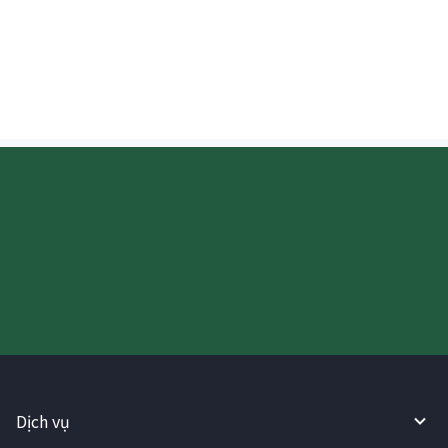
cung cấp bằng chứng chuyển tiền
không?
Hãy thử sử dụng Dịch vụ
WireBarley ngay bây giờ!
Dịch vụ