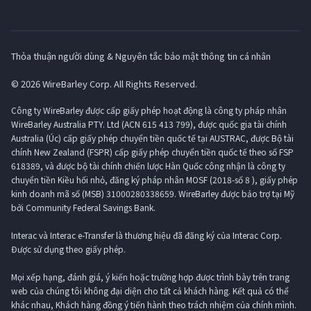
Thỏa thuận người dùng & Nguyên tắc bảo mật thông tin cá nhân
© 2026 WireBarley Corp. All Rights Reserved.
Công ty WireBarley được cấp giấy phép hoạt động là công ty pháp nhân
WireBarley Australia PTY. Ltd (ACN 615 413 799), được quốc gia tài chính
Australia (Úc) cấp giấy phép chuyển tiền quốc tế tại AUSTRAC, được Bộ tài
chính New Zealand (FSPR) cấp giấy phép chuyển tiền quốc tế theo số FSP
618389, và được bộ tài chính chiến lược Hàn Quốc công nhận là công ty
chuyển tiền Kiều hối nhỏ, đăng ký pháp nhân MOSF (2018-số 8 ), giấy phép
kinh doanh mã số (MSB) 31000280338659. WireBarley được bảo trợ tại Mỹ
bởi Community Federal Savings Bank.
Interac và Interac e-Transfer là thương hiệu đã đăng ký của Interac Corp.
Được sử dụng theo giấy phép.
Mọi xếp hạng, đánh giá, ý kiến ​​hoặc trường hợp được trình bày trên trang
web của chúng tôi không đại diện cho tất cả khách hàng. Kết quả có thể
khác nhau, Khách hàng đồng ý tiến hành theo trách nhiệm của chính mình.