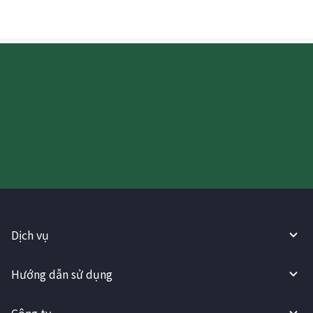
Hãy thử sử dụng Dịch vụ
WireBarley ngay bây giờ!
Dịch vụ
Hướng dẫn sử dụng