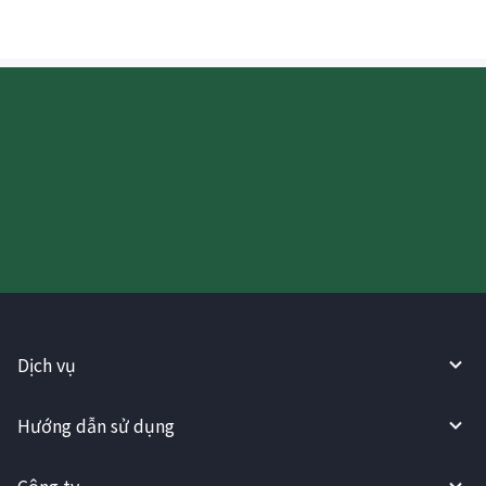
Hãy thử sử dụng Dịch vụ
WireBarley ngay bây giờ!
Dịch vụ
Hướng dẫn sử dụng