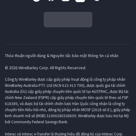
Thỏa thuận người dùng & Nguyên tắc bảo mật thông tin cá nhân
© 2026 WireBarley Corp. All Rights Reserved.
Công ty WireBarley được cấp giấy phép hoạt động là công ty pháp nhân
WireBarley Australia PTY. Ltd (ACN 615 413 799), được quốc gia tài chính
Australia (Úc) cấp giấy phép chuyển tiền quốc tế tại AUSTRAC, được Bộ tài
chính New Zealand (FSPR) cấp giấy phép chuyển tiền quốc tế theo số FSP
618389, và được bộ tài chính chiến lược Hàn Quốc công nhận là công ty
chuyển tiền Kiều hối nhỏ, đăng ký pháp nhân MOSF (2018-số 8 ), giấy phép
kinh doanh mã số (MSB) 31000280338659. WireBarley được bảo trợ tại Mỹ
bởi Community Federal Savings Bank.
Interac và Interac e-Transfer là thương hiệu đã đăng ký của Interac Corp.