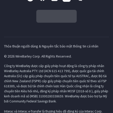
Thỏa thuận người dùng & Nguyên tắc bảo mật thông tin cá nhân
© 2026 WireBarley Corp. All Rights Reserved.
Công ty WireBarley được cấp giấy phép hoạt động là công ty pháp nhân
WireBarley Australia PTY. Ltd (ACN 615 413 799), được quốc gia tài chính
Australia (Úc) cấp giấy phép chuyển tiền quốc tế tại AUSTRAC, được Bộ tài
chính New Zealand (FSPR) cấp giấy phép chuyển tiền quốc tế theo số FSP
618389, và được bộ tài chính chiến lược Hàn Quốc công nhận là công ty
chuyển tiền Kiều hối nhỏ, đăng ký pháp nhân MOSF (2018-số 8 ), giấy phép
kinh doanh mã số (MSB) 31000280338659. WireBarley được bảo trợ tại Mỹ
bởi Community Federal Savings Bank.
Interac và Interac e-Transfer là thương hiệu đã đăng ký của Interac Corp.