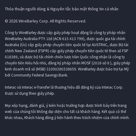
Thỏa thuận người dùng & Nguyên tắc bảo mật thông tin cá nhân
© 2026 WireBarley Corp. All Rights Reserved.
Công ty WireBarley được cấp giấy phép hoạt động là công ty pháp nhân
WireBarley Australia PTY. Ltd (ACN 615 413 799), được quốc gia tài chính
Australia (Úc) cấp giấy phép chuyển tiền quốc tế tại AUSTRAC, được Bộ tài
chính New Zealand (FSPR) cấp giấy phép chuyển tiền quốc tế theo số FSP
618389, và được bộ tài chính chiến lược Hàn Quốc công nhận là công ty
chuyển tiền Kiều hối nhỏ, đăng ký pháp nhân MOSF (2018-số 8 ), giấy phép
kinh doanh mã số (MSB) 31000280338659. WireBarley được bảo trợ tại Mỹ
bởi Community Federal Savings Bank.
Interac và Interac e-Transfer là thương hiệu đã đăng ký của Interac Corp.
Được sử dụng theo giấy phép.
Mọi xếp hạng, đánh giá, ý kiến ​​hoặc trường hợp được trình bày trên trang
web của chúng tôi không đại diện cho tất cả khách hàng. Kết quả có thể
khác nhau, Khách hàng đồng ý tiến hành theo trách nhiệm của chính mình.