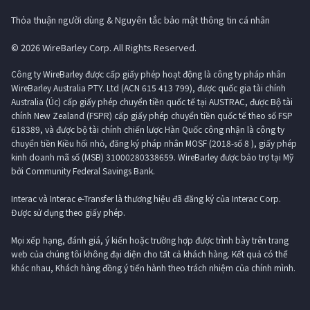
Thỏa thuận người dùng & Nguyên tắc bảo mật thông tin cá nhân
© 2026 WireBarley Corp. All Rights Reserved.
Công ty WireBarley được cấp giấy phép hoạt động là công ty pháp nhân
WireBarley Australia PTY. Ltd (ACN 615 413 799), được quốc gia tài chính
Australia (Úc) cấp giấy phép chuyển tiền quốc tế tại AUSTRAC, được Bộ tài
chính New Zealand (FSPR) cấp giấy phép chuyển tiền quốc tế theo số FSP
618389, và được bộ tài chính chiến lược Hàn Quốc công nhận là công ty
chuyển tiền Kiều hối nhỏ, đăng ký pháp nhân MOSF (2018-số 8 ), giấy phép
kinh doanh mã số (MSB) 31000280338659. WireBarley được bảo trợ tại Mỹ
bởi Community Federal Savings Bank.
Interac và Interac e-Transfer là thương hiệu đã đăng ký của Interac Corp.
Được sử dụng theo giấy phép.
Mọi xếp hạng, đánh giá, ý kiến ​​hoặc trường hợp được trình bày trên trang
web của chúng tôi không đại diện cho tất cả khách hàng. Kết quả có thể
khác nhau, Khách hàng đồng ý tiến hành theo trách nhiệm của chính mình.