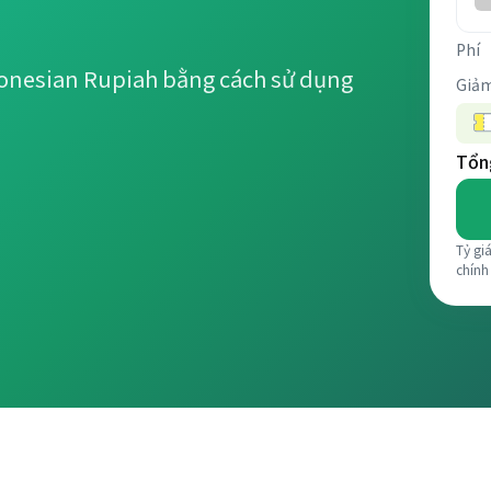
Phí
donesian Rupiah bằng cách sử dụng
Giảm
Tổng
Tỷ gi
chính