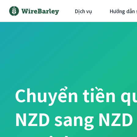
Dịch vụ
Hướng dẫn 
Chuyển tiền q
NZD sang NZD