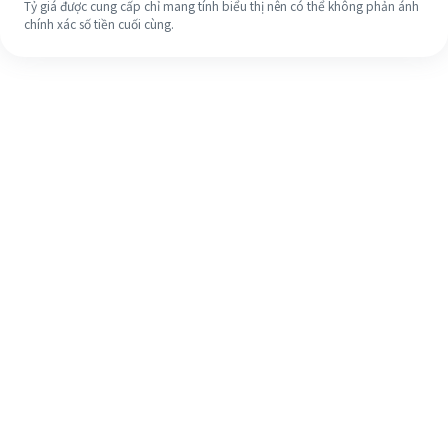
Tỷ giá được cung cấp chỉ mang tính biểu thị nên có thể không phản ánh
chính xác số tiền cuối cùng.
Ngay cả khi đây là lần đầu tiên, hãy
dễ dàng hoàn tất việc chuyển tiền
ra nước ngoài của bạn trong 4 bước
đơn giản.