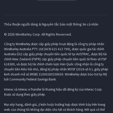
Thỏa thuận người dùng & Nguyên tắc bảo mật thông tin cá nhân
© 2026 WireBarley Corp. All Rights Reserved.
Công ty WireBarley được cấp giấy phép hoạt động là công ty pháp nhân
WireBarley Australia PTY. Ltd (ACN 615 413 799), được quốc gia tài chính
Australia (Úc) cấp giấy phép chuyển tiền quốc tế tại AUSTRAC, được Bộ tài
chính New Zealand (FSPR) cấp giấy phép chuyển tiền quốc tế theo số FSP
618389, và được bộ tài chính chiến lược Hàn Quốc công nhận là công ty
chuyển tiền Kiều hối nhỏ, đăng ký pháp nhân MOSF (2018-số 8 ), giấy phép
kinh doanh mã số (MSB) 31000280338659. WireBarley được bảo trợ tại Mỹ
bởi Community Federal Savings Bank.
Interac và Interac e-Transfer là thương hiệu đã đăng ký của Interac Corp.
Được sử dụng theo giấy phép.
Mọi xếp hạng, đánh giá, ý kiến ​​hoặc trường hợp được trình bày trên trang
web của chúng tôi không đại diện cho tất cả khách hàng. Kết quả có thể