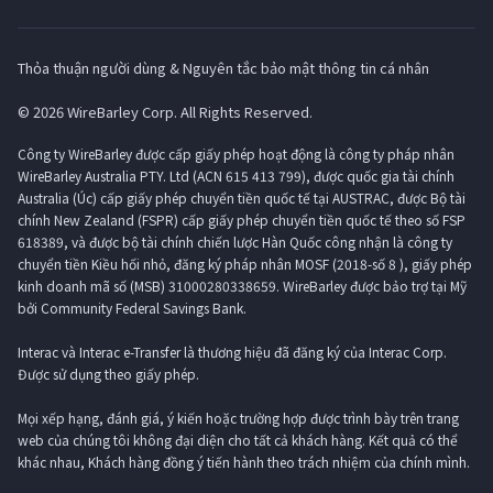
Thỏa thuận người dùng & Nguyên tắc bảo mật thông tin cá nhân
© 2026 WireBarley Corp. All Rights Reserved.
Công ty WireBarley được cấp giấy phép hoạt động là công ty pháp nhân
WireBarley Australia PTY. Ltd (ACN 615 413 799), được quốc gia tài chính
Australia (Úc) cấp giấy phép chuyển tiền quốc tế tại AUSTRAC, được Bộ tài
chính New Zealand (FSPR) cấp giấy phép chuyển tiền quốc tế theo số FSP
618389, và được bộ tài chính chiến lược Hàn Quốc công nhận là công ty
chuyển tiền Kiều hối nhỏ, đăng ký pháp nhân MOSF (2018-số 8 ), giấy phép
kinh doanh mã số (MSB) 31000280338659. WireBarley được bảo trợ tại Mỹ
bởi Community Federal Savings Bank.
Interac và Interac e-Transfer là thương hiệu đã đăng ký của Interac Corp.
Được sử dụng theo giấy phép.
Mọi xếp hạng, đánh giá, ý kiến ​​hoặc trường hợp được trình bày trên trang
web của chúng tôi không đại diện cho tất cả khách hàng. Kết quả có thể
khác nhau, Khách hàng đồng ý tiến hành theo trách nhiệm của chính mình.