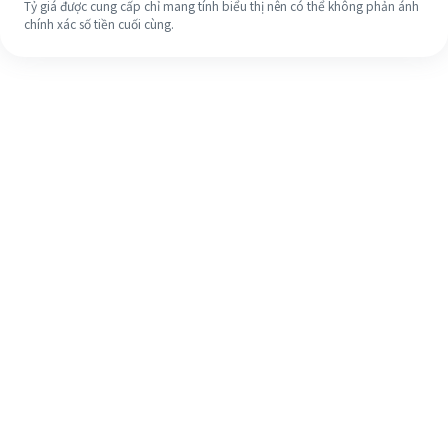
Tỷ giá được cung cấp chỉ mang tính biểu thị nên có thể không phản ánh
chính xác số tiền cuối cùng.
Ngay cả khi đây là lần đầu tiên, hãy
dễ dàng hoàn tất việc chuyển tiền
ra nước ngoài của bạn trong 4 bước
đơn giản.