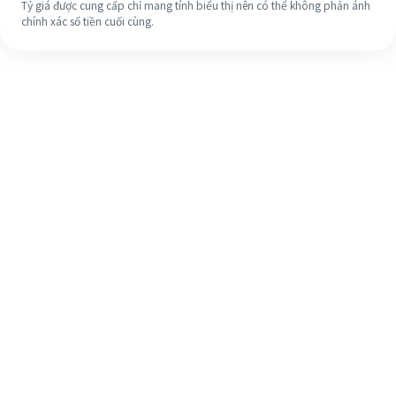
Tỷ giá được cung cấp chỉ mang tính biểu thị nên có thể không phản ánh
chính xác số tiền cuối cùng.
Ngay cả khi đây là lần đầu tiên, hãy
dễ dàng hoàn tất việc chuyển tiền
ra nước ngoài của bạn trong 4 bước
đơn giản.