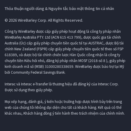
Thỏa thuận người dùng & Nguyên tắc bảo mật thông tin cá nhân
© 2026 WireBarley Corp. All Rights Reserved.
Công ty WireBarley được cấp giấy phép hoạt động là công ty pháp nhân
WireBarley Australia PTY. Ltd (ACN 615 413 799), được quốc gia tài chính
Australia (Úc) cấp giấy phép chuyển tiền quốc tế tại AUSTRAC, được Bộ tài
chính New Zealand (FSPR) cấp giấy phép chuyển tiền quốc tế theo số FSP
618389, và được bộ tài chính chiến lược Hàn Quốc công nhận là công ty
chuyển tiền Kiều hối nhỏ, đăng ký pháp nhân MOSF (2018-số 8 ), giấy phép
kinh doanh mã số (MSB) 31000280338659. WireBarley được bảo trợ tại Mỹ
bởi Community Federal Savings Bank.
Interac và Interac e-Transfer là thương hiệu đã đăng ký của Interac Corp.
Được sử dụng theo giấy phép.
Mọi xếp hạng, đánh giá, ý kiến ​​hoặc trường hợp được trình bày trên trang
web của chúng tôi không đại diện cho tất cả khách hàng. Kết quả có thể
khác nhau, Khách hàng đồng ý tiến hành theo trách nhiệm của chính mình.