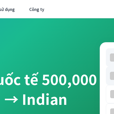
sử dụng
Công ty
uốc tế 500,000
 → Indian