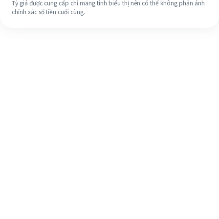
Tỷ giá được cung cấp chỉ mang tính biểu thị nên có thể không phản ánh
chính xác số tiền cuối cùng.
Ngay cả khi đây là lần đầu tiên, hãy
dễ dàng hoàn tất việc chuyển tiền
ra nước ngoài của bạn trong 4 bước
đơn giản.