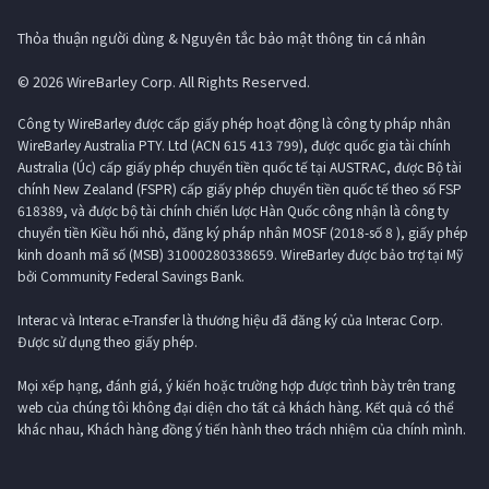
Thỏa thuận người dùng & Nguyên tắc bảo mật thông tin cá nhân
© 2026 WireBarley Corp. All Rights Reserved.
Công ty WireBarley được cấp giấy phép hoạt động là công ty pháp nhân
WireBarley Australia PTY. Ltd (ACN 615 413 799), được quốc gia tài chính
Australia (Úc) cấp giấy phép chuyển tiền quốc tế tại AUSTRAC, được Bộ tài
chính New Zealand (FSPR) cấp giấy phép chuyển tiền quốc tế theo số FSP
618389, và được bộ tài chính chiến lược Hàn Quốc công nhận là công ty
chuyển tiền Kiều hối nhỏ, đăng ký pháp nhân MOSF (2018-số 8 ), giấy phép
kinh doanh mã số (MSB) 31000280338659. WireBarley được bảo trợ tại Mỹ
bởi Community Federal Savings Bank.
Interac và Interac e-Transfer là thương hiệu đã đăng ký của Interac Corp.
Được sử dụng theo giấy phép.
Mọi xếp hạng, đánh giá, ý kiến ​​hoặc trường hợp được trình bày trên trang
web của chúng tôi không đại diện cho tất cả khách hàng. Kết quả có thể
khác nhau, Khách hàng đồng ý tiến hành theo trách nhiệm của chính mình.