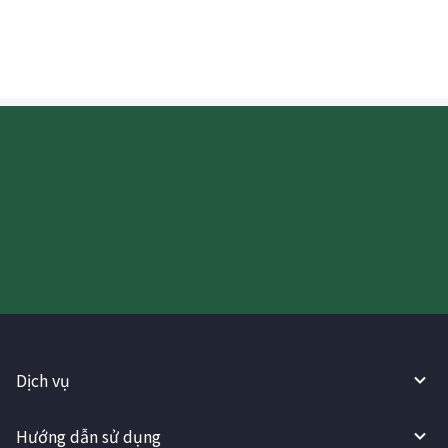
bằng Won Hàn Quốc (KRW) không?
Hãy thử sử dụng Dịch vụ
WireBarley ngay bây giờ!
Dịch vụ
Hướng dẫn sử dụng