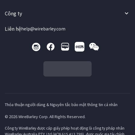
Công ty
Liên hệ
help@wirebarley.com
Thỏa thuận người dùng & Nguyên tắc bảo mật thông tin cá nhân
© 2026 WireBarley Corp. All Rights Reserved.
Công ty WireBarley được cấp giấy phép hoạt động là công ty pháp nhân
WireBarley Australia PTY. Ltd (ACN 615 413 799), được quốc gia tài chính