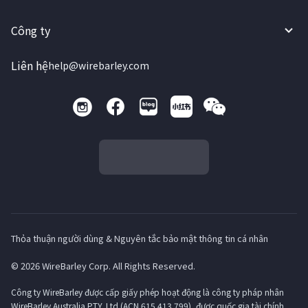
Công ty
Liên hệ
help@wirebarley.com
Thỏa thuận người dùng & Nguyên tắc bảo mật thông tin cá nhân
© 2026 WireBarley Corp. All Rights Reserved.
Công ty WireBarley được cấp giấy phép hoạt động là công ty pháp nhân
WireBarley Australia PTY. Ltd (ACN 615 413 799), được quốc gia tài chính