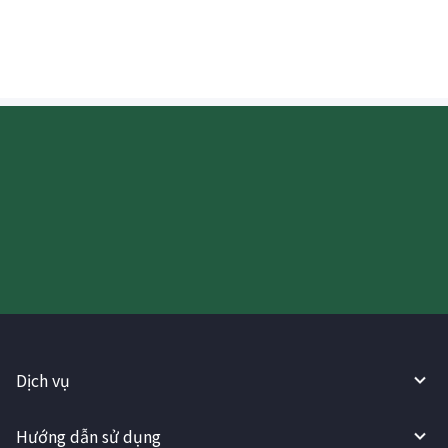
bằng Won Hàn Quốc (KRW) không?
Hãy thử sử dụng Dịch vụ
WireBarley ngay bây giờ!
Dịch vụ
Hướng dẫn sử dụng