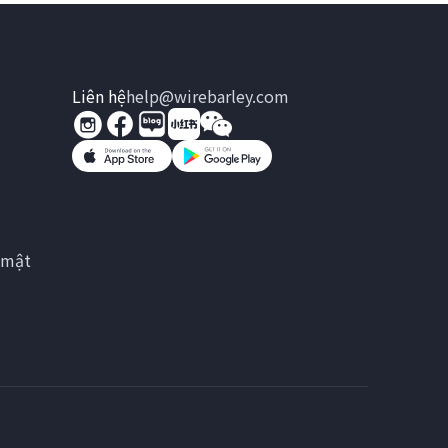
Liên hệ
help@wirebarley.com
 mật