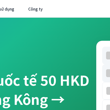
sử dụng
Công ty
uốc tế 50 HKD
ng Kông →