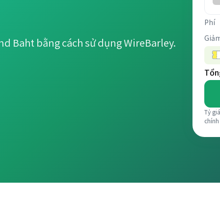
Phí
Giảm
nd Baht bằng cách sử dụng WireBarley.
Tổng
Tỷ gi
chính