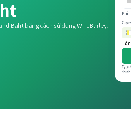
ht
Phí
Giảm
and Baht bằng cách sử dụng WireBarley.
Tổng
Tỷ gi
chính