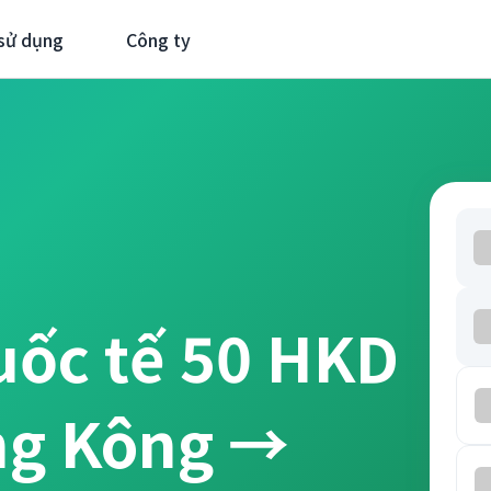
sử dụng
Công ty
uốc tế 50 HKD
ng Kông →