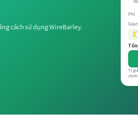
Phí
Giảm
ằng cách sử dụng WireBarley.
Tổng
Tỷ gi
chính