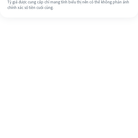
Tỷ giá được cung cấp chỉ mang tính biểu thị nên có thể không phản ánh
chính xác số tiền cuối cùng.
Ngay cả khi đây là lần đầu tiên, hãy
dễ dàng hoàn tất việc chuyển tiền
ra nước ngoài của bạn trong 4 bước
đơn giản.