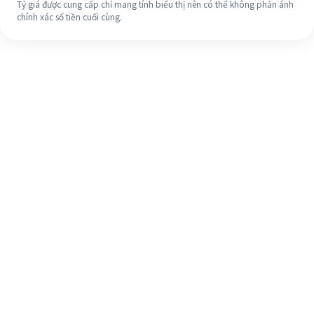
Tỷ giá được cung cấp chỉ mang tính biểu thị nên có thể không phản ánh
chính xác số tiền cuối cùng.
Ngay cả khi đây là lần đầu tiên, hãy
dễ dàng hoàn tất việc chuyển tiền
ra nước ngoài của bạn trong 4 bước
đơn giản.