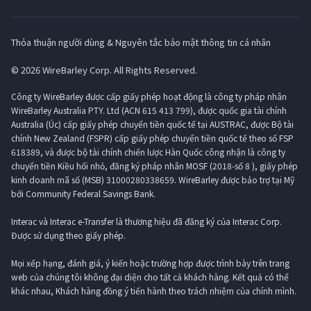
Thỏa thuận người dùng & Nguyên tắc bảo mật thông tin cá nhân
© 2026 WireBarley Corp. All Rights Reserved.
Công ty WireBarley được cấp giấy phép hoạt động là công ty pháp nhân
WireBarley Australia PTY. Ltd (ACN 615 413 799), được quốc gia tài chính
Australia (Úc) cấp giấy phép chuyển tiền quốc tế tại AUSTRAC, được Bộ tài
chính New Zealand (FSPR) cấp giấy phép chuyển tiền quốc tế theo số FSP
618389, và được bộ tài chính chiến lược Hàn Quốc công nhận là công ty
chuyển tiền Kiều hối nhỏ, đăng ký pháp nhân MOSF (2018-số 8 ), giấy phép
kinh doanh mã số (MSB) 31000280338659. WireBarley được bảo trợ tại Mỹ
bởi Community Federal Savings Bank.
Interac và Interac e-Transfer là thương hiệu đã đăng ký của Interac Corp.
Được sử dụng theo giấy phép.
Mọi xếp hạng, đánh giá, ý kiến ​​hoặc trường hợp được trình bày trên trang
web của chúng tôi không đại diện cho tất cả khách hàng. Kết quả có thể
khác nhau, Khách hàng đồng ý tiến hành theo trách nhiệm của chính mình.