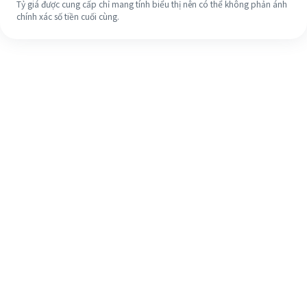
Tỷ giá được cung cấp chỉ mang tính biểu thị nên có thể không phản ánh
chính xác số tiền cuối cùng.
Ngay cả khi đây là lần đầu tiên, hãy
dễ dàng hoàn tất việc chuyển tiền
ra nước ngoài của bạn trong 4 bước
đơn giản.