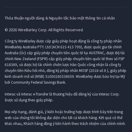
Thỏa thuận người dùng & Nguyên tắc bảo mật thông tin cá nhân
© 2026 WireBarley Corp. All Rights Reserved.
Công ty WireBarley được cấp giấy phép hoạt động là công ty pháp nhân
WireBarley Australia PTY. Ltd (ACN 615 413 799), được quốc gia tài chính
Australia (Úc) cấp giấy phép chuyển tiền quốc tế tại AUSTRAC, được Bộ tài
chính New Zealand (FSPR) cấp giấy phép chuyển tiền quốc tế theo số FSP
618389, và được bộ tài chính chiến lược Hàn Quốc công nhận là công ty
chuyển tiền Kiều hối nhỏ, đăng ký pháp nhân MOSF (2018-số 8 ), giấy phép
kinh doanh mã số (MSB) 31000280338659. WireBarley được bảo trợ tại Mỹ
bởi Community Federal Savings Bank.
Interac và Interac e-Transfer là thương hiệu đã đăng ký của Interac Corp.
Được sử dụng theo giấy phép.
Mọi xếp hạng, đánh giá, ý kiến ​​hoặc trường hợp được trình bày trên trang
web của chúng tôi không đại diện cho tất cả khách hàng. Kết quả có thể
khác nhau, Khách hàng đồng ý tiến hành theo trách nhiệm của chính mình.