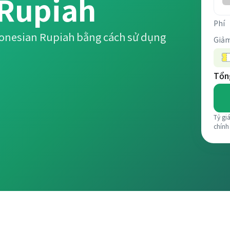
 Rupiah
Phí
donesian Rupiah bằng cách sử dụng
Giảm
Tổng
Tỷ gi
chính