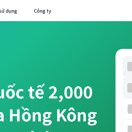
sử dụng
Công ty
uốc tế 2,000
a Hồng Kông