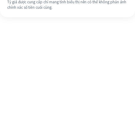
Tỷ giá được cung cấp chỉ mang tính biểu thị nên có thể không phản ánh
chính xác số tiền cuối cùng.
Ngay cả khi đây là lần đầu tiên, hãy
dễ dàng hoàn tất việc chuyển tiền
ra nước ngoài của bạn trong 4 bước
đơn giản.