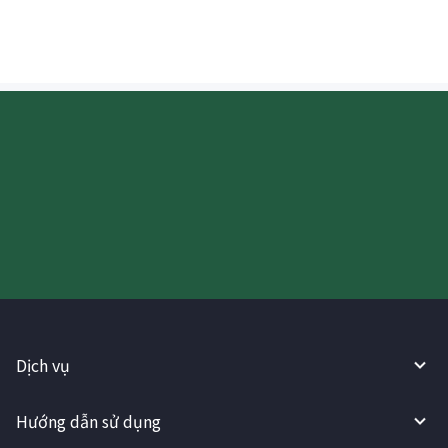
Hãy thử sử dụng Dịch vụ
WireBarley ngay bây giờ!
Dịch vụ
Hướng dẫn sử dụng