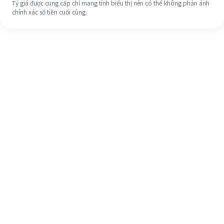
Tỷ giá được cung cấp chỉ mang tính biểu thị nên có thể không phản ánh
chính xác số tiền cuối cùng.
Ngay cả khi đây là lần đầu tiên, hãy
dễ dàng hoàn tất việc chuyển tiền
ra nước ngoài của bạn trong 4 bước
đơn giản.