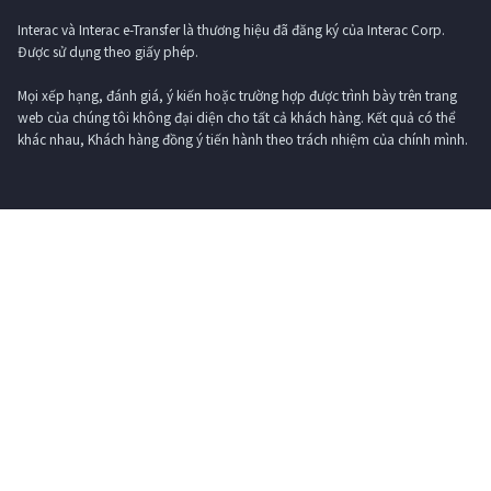
Interac và Interac e-Transfer là thương hiệu đã đăng ký của Interac Corp.
Được sử dụng theo giấy phép.
Mọi xếp hạng, đánh giá, ý kiến ​​hoặc trường hợp được trình bày trên trang
web của chúng tôi không đại diện cho tất cả khách hàng. Kết quả có thể
khác nhau, Khách hàng đồng ý tiến hành theo trách nhiệm của chính mình.