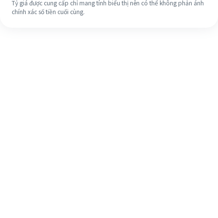
Tỷ giá được cung cấp chỉ mang tính biểu thị nên có thể không phản ánh
chính xác số tiền cuối cùng.
Ngay cả khi đây là lần đầu tiên, hãy
dễ dàng hoàn tất việc chuyển tiền
ra nước ngoài của bạn trong 4 bước
đơn giản.