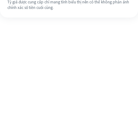
Tỷ giá được cung cấp chỉ mang tính biểu thị nên có thể không phản ánh
chính xác số tiền cuối cùng.
Ngay cả khi đây là lần đầu tiên, hãy
dễ dàng hoàn tất việc chuyển tiền
ra nước ngoài của bạn trong 4 bước
đơn giản.