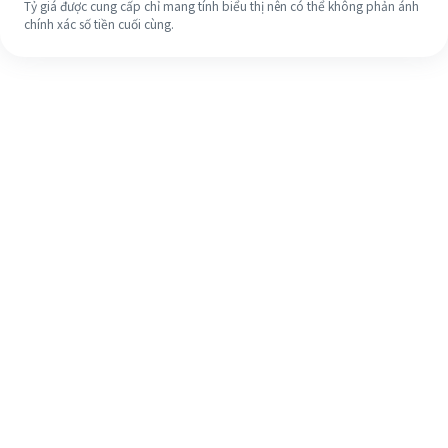
Tỷ giá được cung cấp chỉ mang tính biểu thị nên có thể không phản ánh
chính xác số tiền cuối cùng.
Ngay cả khi đây là lần đầu tiên, hãy
dễ dàng hoàn tất việc chuyển tiền
ra nước ngoài của bạn trong 4 bước
đơn giản.