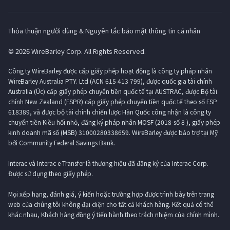
Thỏa thuận người dùng & Nguyên tắc bảo mật thông tin cá nhân
© 2026 WireBarley Corp. All Rights Reserved.
Công ty WireBarley được cấp giấy phép hoạt động là công ty pháp nhân
WireBarley Australia PTY. Ltd (ACN 615 413 799), được quốc gia tài chính
Australia (Úc) cấp giấy phép chuyển tiền quốc tế tại AUSTRAC, được Bộ tài
chính New Zealand (FSPR) cấp giấy phép chuyển tiền quốc tế theo số FSP
618389, và được bộ tài chính chiến lược Hàn Quốc công nhận là công ty
chuyển tiền Kiều hối nhỏ, đăng ký pháp nhân MOSF (2018-số 8 ), giấy phép
kinh doanh mã số (MSB) 31000280338659. WireBarley được bảo trợ tại Mỹ
bởi Community Federal Savings Bank.
Interac và Interac e-Transfer là thương hiệu đã đăng ký của Interac Corp.
Được sử dụng theo giấy phép.
Mọi xếp hạng, đánh giá, ý kiến ​​hoặc trường hợp được trình bày trên trang
web của chúng tôi không đại diện cho tất cả khách hàng. Kết quả có thể
khác nhau, Khách hàng đồng ý tiến hành theo trách nhiệm của chính mình.