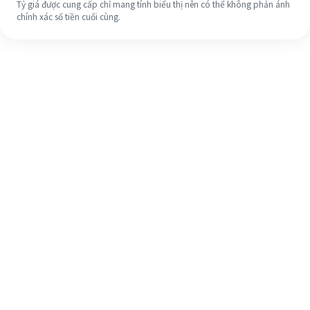
Tỷ giá được cung cấp chỉ mang tính biểu thị nên có thể không phản ánh
chính xác số tiền cuối cùng.
Ngay cả khi đây là lần đầu tiên, hãy
dễ dàng hoàn tất việc chuyển tiền
ra nước ngoài của bạn trong 4 bước
đơn giản.