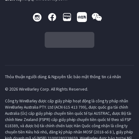
Thỏa thuận người dùng & Nguyên tắc bảo mật thông tin cá nhân
© 2026 WireBarley Corp. All Rights Reserved.
Công ty WireBarley được cấp giấy phép hoạt động là công ty pháp nhân
WireBarley Australia PTY. Ltd (ACN 615 413 799), được quốc gia tài chính
Australia (Úc) cấp giấy phép chuyển tiền quốc tế tại AUSTRAC, được Bộ tài
chính New Zealand (FSPR) cấp giấy phép chuyển tiền quốc tế theo số FSP
618389, và được bộ tài chính chiến lược Hàn Quốc công nhận là công ty
chuyển tiền Kiều hối nhỏ, đăng ký pháp nhân MOSF (2018-số 8 ), giấy phép
kinh doanh mã số (MSB) 31000280338659. WireBarley được bảo trợ tại Mỹ