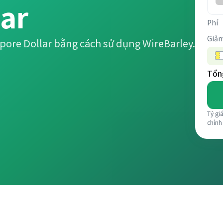
ar
Phí
Giảm
pore Dollar bằng cách sử dụng WireBarley.
Tổng
Tỷ gi
chính