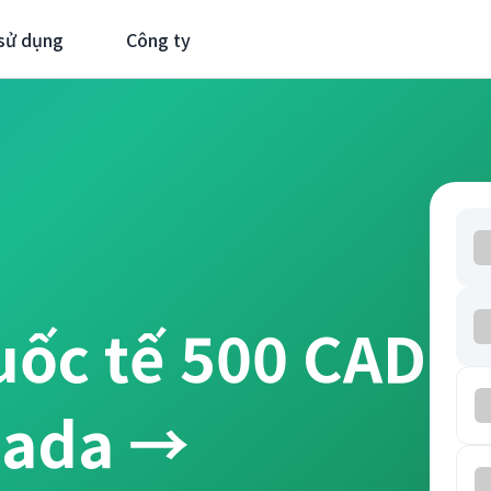
sử dụng
Công ty
uốc tế 500 CAD
nada →