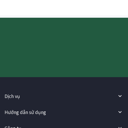
Hãy thử sử dụng Dịch vụ
WireBarley ngay bây giờ!
Dịch vụ
Hướng dẫn sử dụng