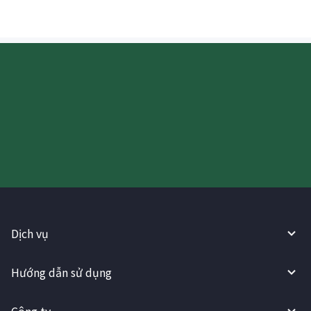
Hãy thử sử dụng Dịch vụ
WireBarley ngay bây giờ!
Dịch vụ
Hướng dẫn sử dụng