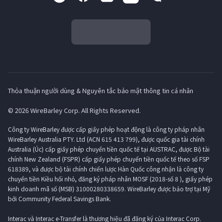
Thỏa thuận người dùng & Nguyên tắc bảo mật thông tin cá nhân
© 2026 WireBarley Corp. All Rights Reserved.
Công ty WireBarley được cấp giấy phép hoạt động là công ty pháp nhân
WireBarley Australia PTY. Ltd (ACN 615 413 799), được quốc gia tài chính
Australia (Úc) cấp giấy phép chuyển tiền quốc tế tại AUSTRAC, được Bộ tài
chính New Zealand (FSPR) cấp giấy phép chuyển tiền quốc tế theo số FSP
618389, và được bộ tài chính chiến lược Hàn Quốc công nhận là công ty
chuyển tiền Kiều hối nhỏ, đăng ký pháp nhân MOSF (2018-số 8 ), giấy phép
kinh doanh mã số (MSB) 31000280338659. WireBarley được bảo trợ tại Mỹ
bởi Community Federal Savings Bank.
Interac và Interac e-Transfer là thương hiệu đã đăng ký của Interac Corp.